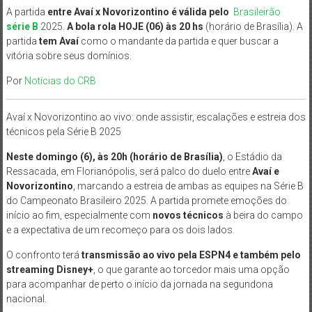
A partida
entre Avaí x Novorizontino é válida pelo
Brasileirão
série B
2025.
A bola rola HOJE (06
) às 20
hs
(horário de Brasília). A
partida
tem Avaí
como o mandante da partida e quer buscar a
vitória sobre seus domínios.
Por
Notícias do CRB
Avaí x Novorizontino ao vivo: onde assistir, escalações e estreia dos
técnicos pela Série B 2025
Neste domingo (6), às 20h (horário de Brasília)
, o Estádio da
Ressacada, em Florianópolis, será palco do duelo entre
Avaí e
Novorizontino
, marcando a estreia de ambas as equipes na Série B
do Campeonato Brasileiro 2025. A partida promete emoções do
início ao fim, especialmente com
novos técnicos
à beira do campo
e a expectativa de um recomeço para os dois lados.
O confronto terá
transmissão ao vivo pela ESPN4 e também pelo
streaming Disney+
, o que garante ao torcedor mais uma opção
para acompanhar de perto o início da jornada na segundona
nacional.