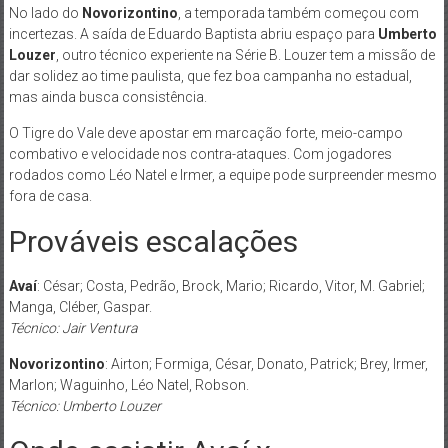
No lado do
Novorizontino
, a temporada também começou com
incertezas. A saída de Eduardo Baptista abriu espaço para
Umberto
Louzer
, outro técnico experiente na Série B. Louzer tem a missão de
dar solidez ao time paulista, que fez boa campanha no estadual,
mas ainda busca consistência.
O Tigre do Vale deve apostar em marcação forte, meio-campo
combativo e velocidade nos contra-ataques. Com jogadores
rodados como Léo Natel e Irmer, a equipe pode surpreender mesmo
fora de casa.
Prováveis escalações
Avaí
: César; Costa, Pedrão, Brock, Mario; Ricardo, Vitor, M. Gabriel;
Manga, Cléber, Gaspar.
Técnico: Jair Ventura
Novorizontino
: Airton; Formiga, César, Donato, Patrick; Brey, Irmer,
Marlon; Waguinho, Léo Natel, Robson.
Técnico: Umberto Louzer