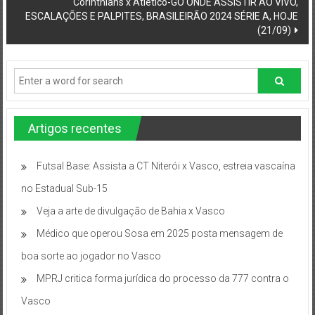
Corinthians x Atlético-GO ONDE ASSISTIR AO VIVO,
ESCALAÇÕES E PALPITES, BRASILEIRÃO 2024 SÉRIE A, HOJE
(21/09)
Artigos recentes
Futsal Base: Assista a CT Niterói x Vasco, estreia vascaína
no Estadual Sub-15
Veja a arte de divulgação de Bahia x Vasco
Médico que operou Sosa em 2025 posta mensagem de
boa sorte ao jogador no Vasco
MPRJ critica forma jurídica do processo da 777 contra o
Vasco