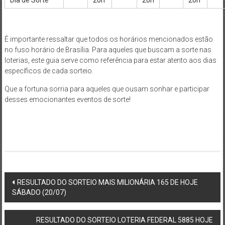
Dia de Sorte
20h
20h
20h
É importante ressaltar que todos os horários mencionados estão
no fuso horário de Brasília. Para aqueles que buscam a sorte nas
loterias, este guia serve como referência para estar atento aos dias
específicos de cada sorteio.
Que a fortuna sorria para aqueles que ousam sonhar e participar
desses emocionantes eventos de sorte!
Post
RESULTADO DO SORTEIO MAIS MILIONÁRIA 165 DE HOJE
SÁBADO (20/07)
navigation
RESULTADO DO SORTEIO LOTERIA FEDERAL 5885 HOJE