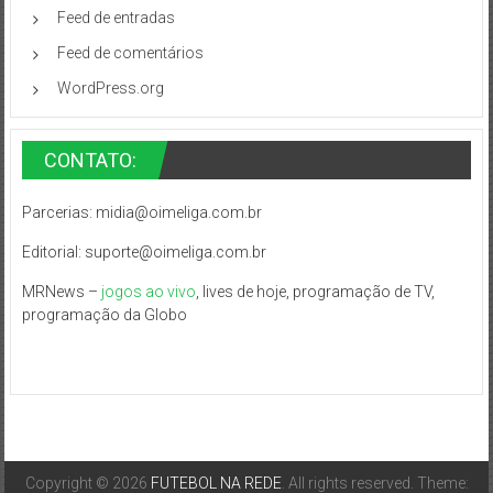
Feed de entradas
Feed de comentários
WordPress.org
CONTATO:
Parcerias:
midia@oimeliga.com.br
Editorial:
suporte@oimeliga.com.br
MRNews –
jogos ao vivo
, lives de hoje, programação de TV,
programação da Globo
Copyright © 2026
FUTEBOL NA REDE
. All rights reserved. Theme: