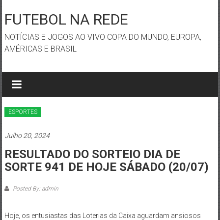
Skip
to
FUTEBOL NA REDE
content
NOTÍCIAS E JOGOS AO VIVO COPA DO MUNDO, EUROPA,
AMÉRICAS E BRASIL
ESPORTES
Julho 20, 2024
RESULTADO DO SORTEIO DIA DE
SORTE 941 DE HOJE SÁBADO (20/07)
Posted By: admin
Hoje, os entusiastas das Loterias da Caixa aguardam ansiosos