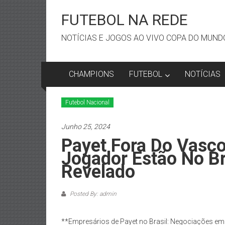
Skip
to
FUTEBOL NA REDE
content
NOTÍCIAS E JOGOS AO VIVO COPA DO MUNDO
CHAMPIONS
FUTEBOL
NOTÍCIAS
Futebol Nacional
Junho 25, 2024
Payet Fora Do Vasc
Jogador Estão No Br
Revelado
Posted By: admin
**Empresários de Payet no Brasil: Negociações e