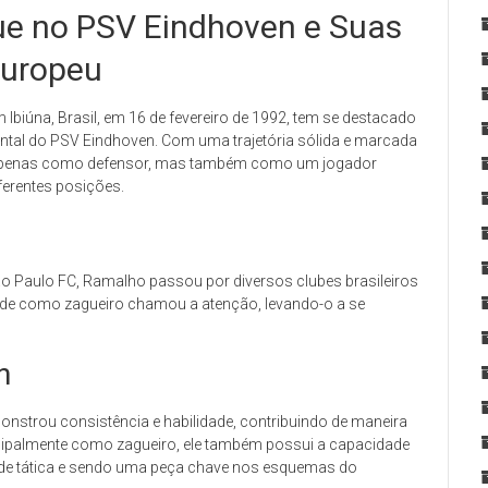
e no PSV Eindhoven e Suas
Europeu
 Ibiúna, Brasil, em 16 de fevereiro de 1992, tem se destacado
tal do PSV Eindhoven. Com uma trajetória sólida e marcada
 apenas como defensor, mas também como um jogador
iferentes posições.
ão Paulo FC, Ramalho passou por diversos clubes brasileiros
idade como zagueiro chamou a atenção, levando-o a se
n
strou consistência e habilidade, contribuindo de maneira
incipalmente como zagueiro, ele também possui a capacidade
ade tática e sendo uma peça chave nos esquemas do