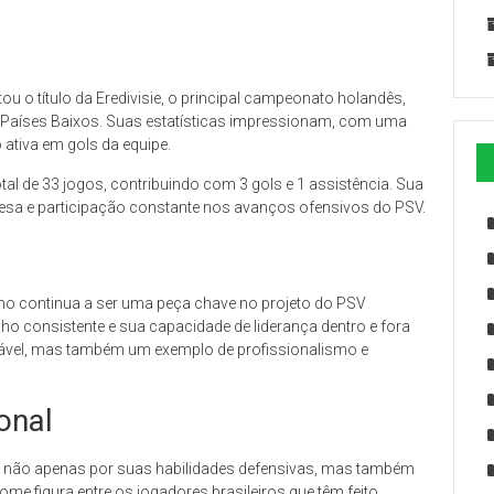
 o título da Eredivisie, o principal campeonato holandês,
 Países Baixos. Suas estatísticas impressionam, com uma
 ativa em gols da equipe.
l de 33 jogos, contribuindo com 3 gols e 1 assistência. Sua
sa e participação constante nos avanços ofensivos do PSV.
ho continua a ser uma peça chave no projeto do PSV
 consistente e sua capacidade de liderança dentro e fora
ável, mas também um exemplo de profissionalismo e
onal
o não apenas por suas habilidades defensivas, mas também
me figura entre os jogadores brasileiros que têm feito