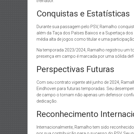
treinador.
Conquistas e Estatísticas
Durante sua passagem pelo PSV, Ramalho conquistou
além da Taça dos Países Baixos e a Supertaça dos
média alta de jogos como titular e uma participação
Na temporada 2023/2024, Ramalho registrou um tota
presença em campo é marcada por uma sólida defe
Perspectivas Futuras
Com seu contrato vigente até junho de 2024, Ramal
Eindhoven para futuras temporadas. Seu desempenho
de campo o tornam não apenas um defensor confi
dedicação.
Reconhecimento Internaci
Internacionalmente, Ramalho tem sido reconhecid
por sua contribuição para o sucesso do PSV. Seu no