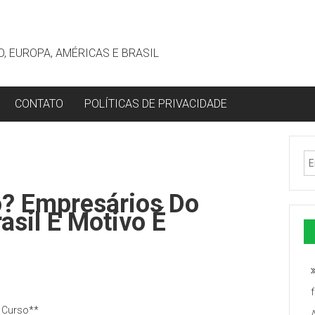
, EUROPA, AMÉRICAS E BRASIL
CONTATO
POLÍTICAS DE PRIVACIDADE
o? Empresários Do
asil E Motivo É
m Curso**