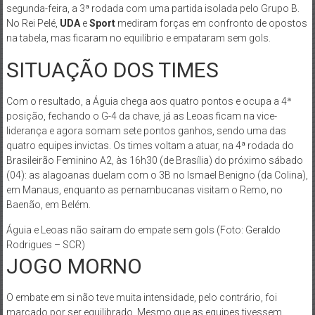
segunda-feira, a 3ª rodada com uma partida isolada pelo Grupo B.
No Rei Pelé,
UDA
e
Sport
mediram forças em confronto de opostos
na tabela, mas ficaram no equilíbrio e empataram sem gols.
SITUAÇÃO DOS TIMES
Com o resultado, a Águia chega aos quatro pontos e ocupa a 4ª
posição, fechando o G-4 da chave, já as Leoas ficam na vice-
liderança e agora somam sete pontos ganhos, sendo uma das
quatro equipes invictas. Os times voltam a atuar, na 4ª rodada do
Brasileirão Feminino A2, às 16h30 (de Brasília) do próximo sábado
(04): as alagoanas duelam com o 3B no Ismael Benigno (da Colina),
em Manaus, enquanto as pernambucanas visitam o Remo, no
Baenão, em Belém.
Águia e Leoas não saíram do empate sem gols (Foto: Geraldo
Rodrigues – SCR)
JOGO MORNO
O embate em si não teve muita intensidade, pelo contrário, foi
marcado por ser equilibrado. Mesmo que as equipes tivessem