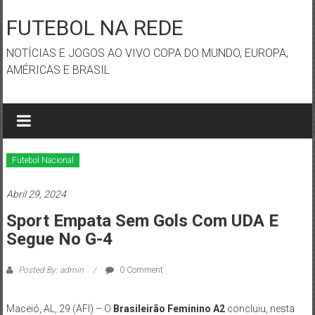
Skip
to
FUTEBOL NA REDE
content
NOTÍCIAS E JOGOS AO VIVO COPA DO MUNDO, EUROPA,
AMÉRICAS E BRASIL
Futebol Nacional
Abril 29, 2024
Sport Empata Sem Gols Com UDA E
Segue No G-4
Posted By: admin
0 Comment
Maceió, AL, 29 (AFI) – O
Brasileirão Feminino A2
concluiu, nesta