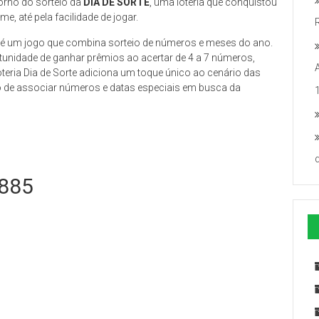
rno do sorteio da
DIA DE SORTE
, uma loteria que conquistou
 até pela facilidade de jogar.
R
é um jogo que combina sorteio de números e meses do ano.
tunidade de ganhar prêmios ao acertar de 4 a 7 números,
teria Dia de Sorte adiciona um toque único ao cenário das
de associar números e datas especiais em busca da
 885