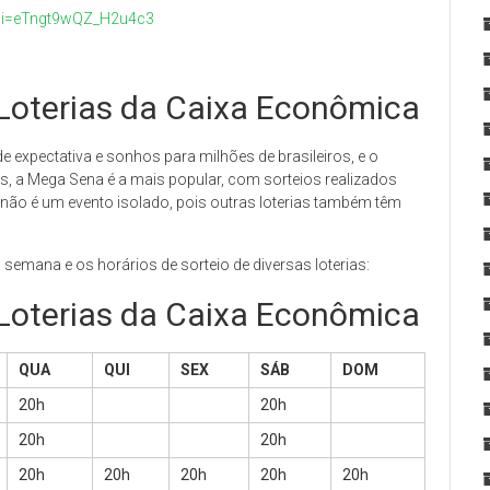
?si=eTngt9wQZ_H2u4c3
 Loterias da Caixa Econômica
e expectativa e sonhos para milhões de brasileiros, e o
as, a Mega Sena é a mais popular, com sorteios realizados
e não é um evento isolado, pois outras loterias também têm
 semana e os horários de sorteio de diversas loterias:
 Loterias da Caixa Econômica
QUA
QUI
SEX
SÁB
DOM
20h
20h
20h
20h
20h
20h
20h
20h
20h