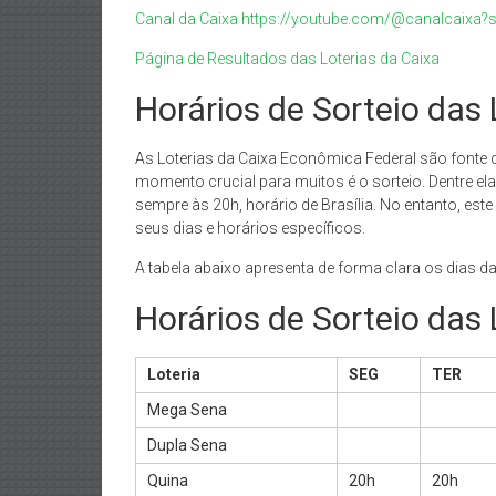
Canal da Caixa https://youtube.com/@canalcaixa
Página de Resultados das Loterias da Caixa
Horários de Sorteio das
As Loterias da Caixa Econômica Federal são fonte d
momento crucial para muitos é o sorteio. Dentre el
sempre às 20h, horário de Brasília. No entanto, est
seus dias e horários específicos.
A tabela abaixo apresenta de forma clara os dias da
Horários de Sorteio das
Loteria
SEG
TER
Mega Sena
Dupla Sena
Quina
20h
20h