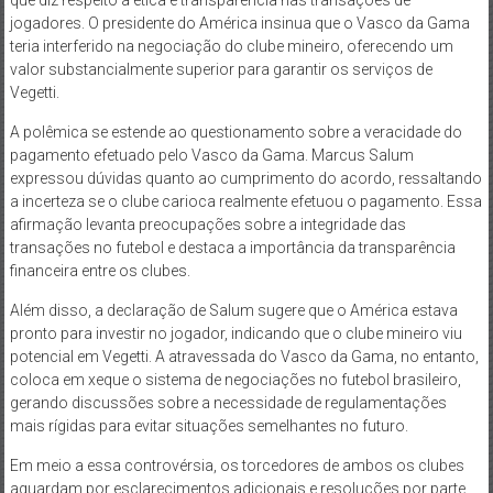
que diz respeito à ética e transparência nas transações de
jogadores. O presidente do América insinua que o Vasco da Gama
teria interferido na negociação do clube mineiro, oferecendo um
valor substancialmente superior para garantir os serviços de
Vegetti.
A polêmica se estende ao questionamento sobre a veracidade do
pagamento efetuado pelo Vasco da Gama. Marcus Salum
expressou dúvidas quanto ao cumprimento do acordo, ressaltando
a incerteza se o clube carioca realmente efetuou o pagamento. Essa
afirmação levanta preocupações sobre a integridade das
transações no futebol e destaca a importância da transparência
financeira entre os clubes.
Além disso, a declaração de Salum sugere que o América estava
pronto para investir no jogador, indicando que o clube mineiro viu
potencial em Vegetti. A atravessada do Vasco da Gama, no entanto,
coloca em xeque o sistema de negociações no futebol brasileiro,
gerando discussões sobre a necessidade de regulamentações
mais rígidas para evitar situações semelhantes no futuro.
Em meio a essa controvérsia, os torcedores de ambos os clubes
aguardam por esclarecimentos adicionais e resoluções por parte