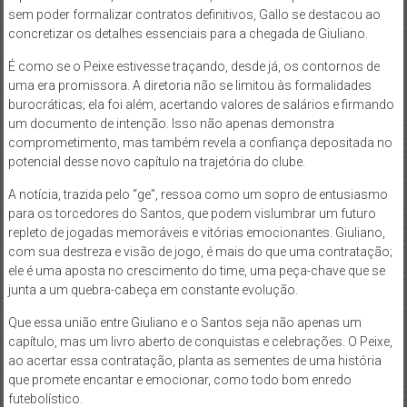
sem poder formalizar contratos definitivos, Gallo se destacou ao
concretizar os detalhes essenciais para a chegada de Giuliano.
É como se o Peixe estivesse traçando, desde já, os contornos de
uma era promissora. A diretoria não se limitou às formalidades
burocráticas; ela foi além, acertando valores de salários e firmando
um documento de intenção. Isso não apenas demonstra
comprometimento, mas também revela a confiança depositada no
potencial desse novo capítulo na trajetória do clube.
A notícia, trazida pelo “ge”, ressoa como um sopro de entusiasmo
para os torcedores do Santos, que podem vislumbrar um futuro
repleto de jogadas memoráveis e vitórias emocionantes. Giuliano,
com sua destreza e visão de jogo, é mais do que uma contratação;
ele é uma aposta no crescimento do time, uma peça-chave que se
junta a um quebra-cabeça em constante evolução.
Que essa união entre Giuliano e o Santos seja não apenas um
capítulo, mas um livro aberto de conquistas e celebrações. O Peixe,
ao acertar essa contratação, planta as sementes de uma história
que promete encantar e emocionar, como todo bom enredo
futebolístico.