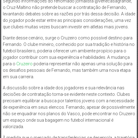
Segundo informações do renomado jornalista @venecasagrande,
o Cruz-Maltino não pretende buscar a contratação de Fernando,
levantando debates sobre as razões por trás dessa decisão. A idade
do jogador pode estar entre as principais considerações, uma vez
que clubes muitas vezes buscam investir em atletas mais jovens.
Diante desse cenário, surge o Cruzeiro como possível destino para
Fernando. O clube mineiro, conhecido por sua tradição e história no
futebol brasileiro, poderia oferecer um ambiente propício para o
jogador contribuir com sua experiência e habilidades. A mudança
para o
Cruzeiro
poderia representar não apenas uma solução para
os desafios pessoais de Fernando, mas também uma nova etapa
em sua carreira.
A discussão sobre a idade dos jogadores e sua relevância nas
decisões de contratação torna-se evidente neste contexto. Clubes
precisam equilibrar a busca por talentos jovens com a necessidade
de experiência em seus elencos. Fernando, apesar de possivelmente
não se enquadrar nos planos do Vasco, pode encontrar no Cruzeiro
um espaço onde sua bagagem no futebol internacional é
valorizada.
À medida que o mercado de transferências se desenrola, a trajetória