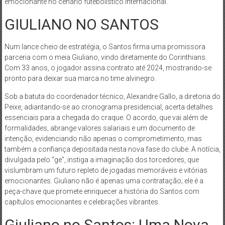
emocionante no cenário futebolístico internacional.
GIULIANO NO SANTOS
Num lance cheio de estratégia, o Santos firma uma promissora
parceria com o meia Giuliano, vindo diretamente do Corinthians.
Com 33 anos, o jogador assina contrato até 2024, mostrando-se
pronto para deixar sua marca no time alvinegro.
Sob a batuta do coordenador técnico, Alexandre Gallo, a diretoria do
Peixe, adiantando-se ao cronograma presidencial, acerta detalhes
essenciais para a chegada do craque. O acordo, que vai além de
formalidades, abrange valores salariais e um documento de
intenção, evidenciando não apenas o comprometimento, mas
também a confiança depositada nesta nova fase do clube. A notícia,
divulgada pelo “ge”, instiga a imaginação dos torcedores, que
vislumbram um futuro repleto de jogadas memoráveis e vitórias
emocionantes. Giuliano não é apenas uma contratação; ele é a
peça-chave que promete enriquecer a história do Santos com
capítulos emocionantes e celebrações vibrantes.
Giuliano no Santos: Uma Nova