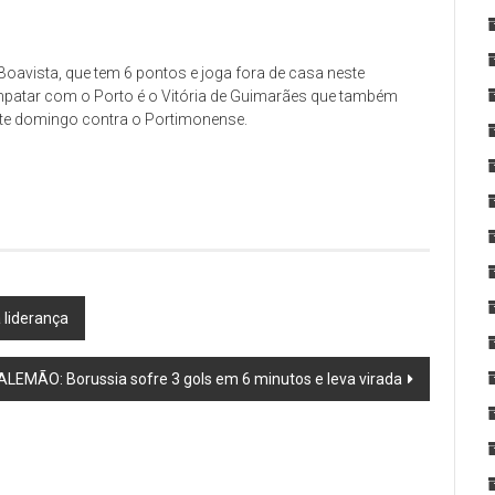
avista, que tem 6 pontos e joga fora de casa neste
mpatar com o Porto é o Vitória de Guimarães que também
ste domingo contra o Portimonense.
 liderança
ALEMÃO: Borussia sofre 3 gols em 6 minutos e leva virada