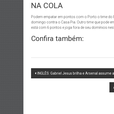
NA COLA
Podem empatar em pontos com o Porto o time do Bo
domingo contra o Casa Pia. Outro time que pode e
está com 6 pontos e joga fora de seu domínios ne
Confira também:
Post
INGLÊS: Gabriel Jesus brilha e Arsenal assume a
navigation