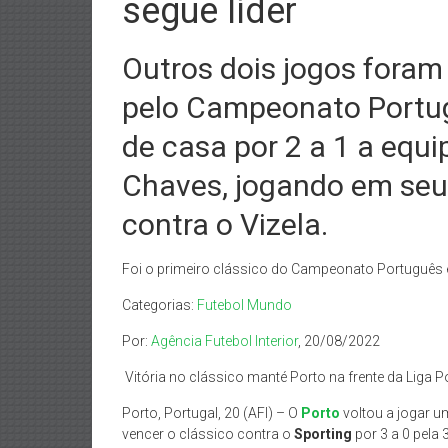
segue líder
Outros dois jogos foram
pelo Campeonato Portug
de casa por 2 a 1 a equi
Chaves, jogando em seu 
contra o Vizela.
Foi o primeiro clássico do Campeonato Português e
Categorias:
Futebol Mundo
Por:
Agência Futebol Interior
, 20/08/2022
Vitória no clássico manté Porto na frente da Liga P
Porto, Portugal, 20 (AFI) – O
Porto
voltou a jogar u
vencer o clássico contra o
Sporting
por 3 a 0 pela