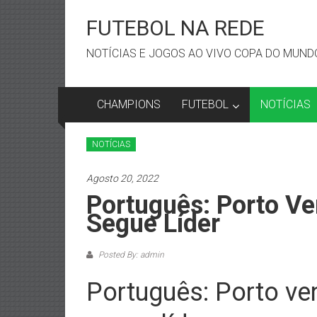
Skip
to
FUTEBOL NA REDE
content
NOTÍCIAS E JOGOS AO VIVO COPA DO MUNDO
CHAMPIONS
FUTEBOL
NOTÍCIAS
NOTÍCIAS
Agosto 20, 2022
Português: Porto Ve
Segue Líder
Posted By: admin
Português: Porto ven