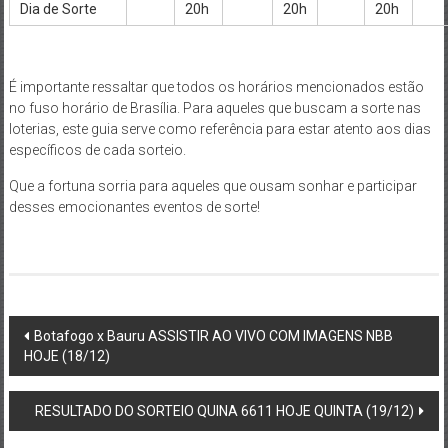
Dia de Sorte
20h
20h
20h
É importante ressaltar que todos os horários mencionados estão
no fuso horário de Brasília. Para aqueles que buscam a sorte nas
loterias, este guia serve como referência para estar atento aos dias
específicos de cada sorteio.
Que a fortuna sorria para aqueles que ousam sonhar e participar
desses emocionantes eventos de sorte!
Post
Botafogo x Bauru ASSISTIR AO VIVO COM IMAGENS NBB
HOJE (18/12)
navigation
RESULTADO DO SORTEIO QUINA 6611 HOJE QUINTA (19/12)