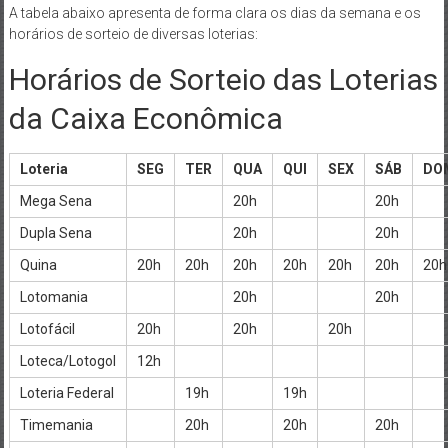
A tabela abaixo apresenta de forma clara os dias da semana e os
horários de sorteio de diversas loterias:
Horários de Sorteio das Loterias
da Caixa Econômica
Loteria
SEG
TER
QUA
QUI
SEX
SÁB
DO
Mega Sena
20h
20h
Dupla Sena
20h
20h
Quina
20h
20h
20h
20h
20h
20h
20h
Lotomania
20h
20h
Lotofácil
20h
20h
20h
Loteca/Lotogol
12h
Loteria Federal
19h
19h
Timemania
20h
20h
20h