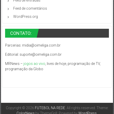
Feed de entradas
Feed de comentários
WordPress.org
CONTATO:
Parcerias:
midia@oimeliga.com.br
Editorial:
suporte@oimeliga.com.br
MRNews –
jogos ao vivo
, lives de hoje, programação de TV,
programação da Globo
Copyright © 2026
FUTEBOL NA REDE
. All rights reserved. Theme:
ColorNews
by ThemeGrill. Powered by
WordPress
.