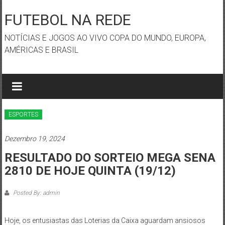
Skip
to
FUTEBOL NA REDE
content
NOTÍCIAS E JOGOS AO VIVO COPA DO MUNDO, EUROPA,
AMÉRICAS E BRASIL
ESPORTES
Dezembro 19, 2024
RESULTADO DO SORTEIO MEGA SENA
2810 DE HOJE QUINTA (19/12)
Posted By: admin
Hoje, os entusiastas das Loterias da Caixa aguardam ansiosos