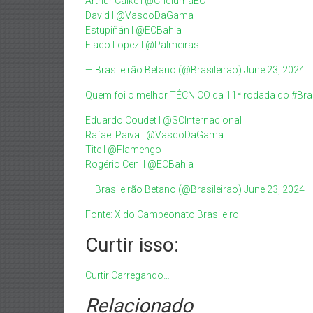
Arthur Caíke l
@CriciumaEC
David l
@VascoDaGama
Estupiñán l
@ECBahia
Flaco Lopez l
@Palmeiras
— Brasileirão Betano (@Brasileirao)
June 23, 2024
Quem foi o melhor TÉCNICO da 11ª rodada do
#Bra
Eduardo Coudet l
@SCInternacional
Rafael Paiva l
@VascoDaGama
Tite l
@Flamengo
Rogério Ceni l
@ECBahia
— Brasileirão Betano (@Brasileirao)
June 23, 2024
Fonte: X do Campeonato Brasileiro
Curtir isso:
Curtir
Carregando…
Relacionado