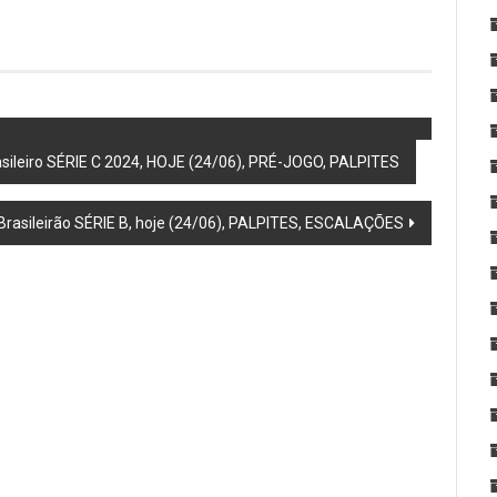
sileiro SÉRIE C 2024, HOJE (24/06), PRÉ-JOGO, PALPITES
 Brasileirão SÉRIE B, hoje (24/06), PALPITES, ESCALAÇÕES