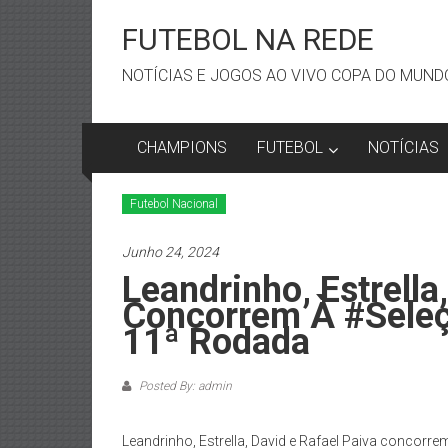
Skip
to
FUTEBOL NA REDE
content
NOTÍCIAS E JOGOS AO VIVO COPA DO MUNDO
CHAMPIONS
FUTEBOL
NOTÍCIAS
Futebol Nacional
Junho 24, 2024
Leandrinho, Estrella
Concorrem À #Sele
11ª Rodada
Posted By: admin
Leandrinho, Estrella, David e Rafael Paiva conco