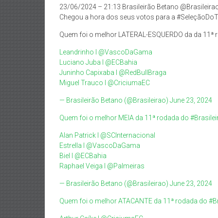
23/06/2024 – 21:13 Brasileirão Betano @Brasileira
Chegou a hora dos seus votos para a #SeleçãoDoTo
Quem foi o melhor LATERAL-ESQUERDO da da 11ª 
Leandrinho l
@VascoDaGama
Luciano Juba l
@ECBahia
Juninho Capixaba l
@RedBullBraga
Miguel Trauco l
@CriciumaEC
— Brasileirão Betano (@Brasileirao)
June 23, 2024
Quem foi o melhor MEIA da 11ª rodada do
#Brasile
Alan Patrick l
@SCInternacional
Estrella l
@VascoDaGama
Biel l
@ECBahia
Raphael Veiga l
@Palmeiras
— Brasileirão Betano (@Brasileirao)
June 23, 2024
Quem foi o melhor ATACANTE da 11ª rodada do
#B