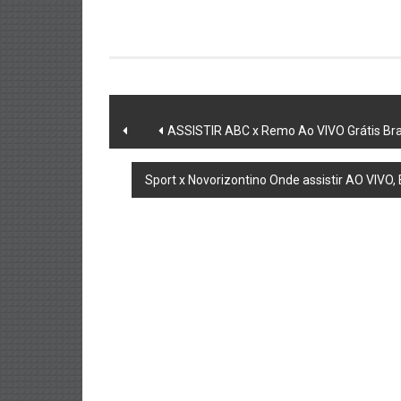
Post
ASSISTIR ABC x Remo Ao VIVO Grátis Bra
navigation
Sport x Novorizontino Onde assistir AO VIVO,