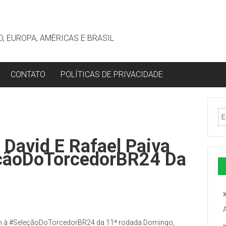
, EUROPA, AMÉRICAS E BRASIL
CONTATO
POLÍTICAS DE PRIVACIDADE
, David E Rafael Paiva
çãoDoTorcedorBR24 Da
rrem à #SeleçãoDoTorcedorBR24 da 11ª rodada Domingo,