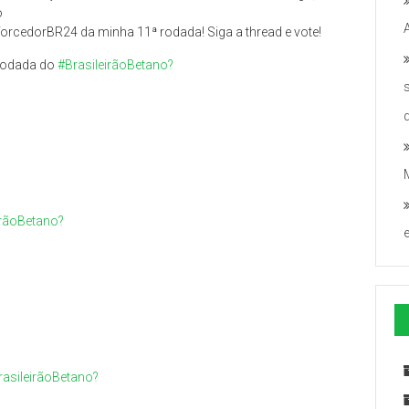
o
rcedorBR24 da minha 11ª rodada! Siga a thread e vote!
rodada do
#BrasileirãoBetano?
irãoBetano?
rasileirãoBetano?