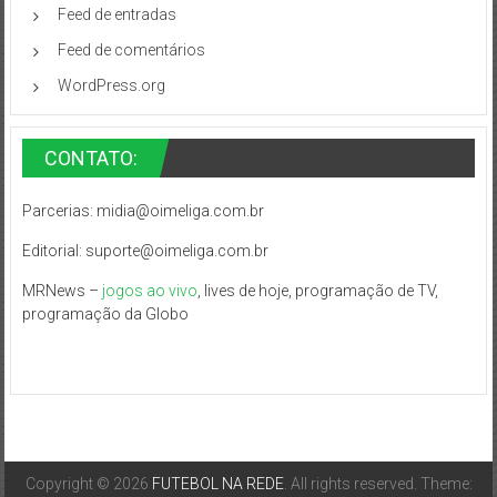
Feed de entradas
Feed de comentários
WordPress.org
CONTATO:
Parcerias:
midia@oimeliga.com.br
Editorial:
suporte@oimeliga.com.br
MRNews –
jogos ao vivo
, lives de hoje, programação de TV,
programação da Globo
Copyright © 2026
FUTEBOL NA REDE
. All rights reserved. Theme: