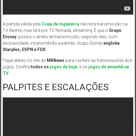
A partida válida pela
Copa da Inglaterra
não terá transmissão na
TV Aberta, mas terá por TV fechada, streaming. É que o
Grupo
Disney
, possui o direito de transmissão, segundo eles, com
exclusividade, e transmitirão a partida. Grupo Disney
engloba
Starplus, ESPN e FOX
Fique atento no site do
MRNews
para conferir as transmissões dos
jogos. Confira
todos os
jogos de hoje
, e os
jogos de amanhã na
TV
.
PALPITES E ESCALAÇÕES