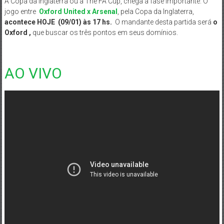
A Copa da Inglaterra ou a The FA Cup, chega a fase importante. O
jogo entre
Oxford United x Arsenal
, pela Copa da Inglaterra,
acontece HOJE (09/01) às 17 hs.
O mandante desta partida será
o
Oxford
,
que buscar os três pontos em seus domínios.
AO VIVO